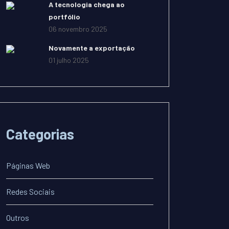
A tecnologia chega ao
portfólio
06 novembro 2025
Novamente a exportação
01 julho 2025
Categorias
Páginas Web
Redes Sociais
 Páginas Web na Austrália (ou quase)
Outros