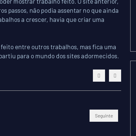
der mostrar trabalho feito. O site anterior,
ros passos, não podia assentar no que ainda
abalhos a crescer, havia que criar uma
 feito entre outros trabalhos, mas fica uma
artiu para o mundo dos sites adormecidos.
Artigo seguinte: FBT
Seguinte